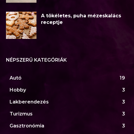
A tökéletes, puha mézeskalács
receptje
NÉPSZERŰ KATEGÓRIÁK
Autó
19
Hobby
3
Lakberendezés
3
Turizmus
3
Gasztronómia
3