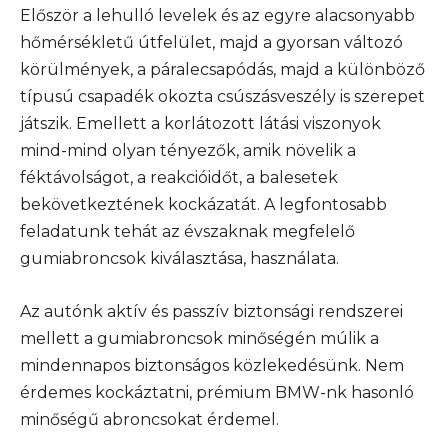
Először a lehulló levelek és az egyre alacsonyabb
hőmérsékletű útfelület, majd a gyorsan változó
körülmények, a páralecsapódás, majd a különböző
típusú csapadék okozta csúszásveszély is szerepet
játszik. Emellett a korlátozott látási viszonyok
mind-mind olyan tényezők, amik növelik a
féktávolságot, a reakcióidőt, a balesetek
bekövetkeztének kockázatát. A legfontosabb
feladatunk tehát az évszaknak megfelelő
gumiabroncsok kiválasztása, használata.
Az autónk aktív és passzív biztonsági rendszerei
mellett a gumiabroncsok minőségén múlik a
mindennapos biztonságos közlekedésünk. Nem
érdemes kockáztatni, prémium BMW-nk hasonló
minőségű abroncsokat érdemel.