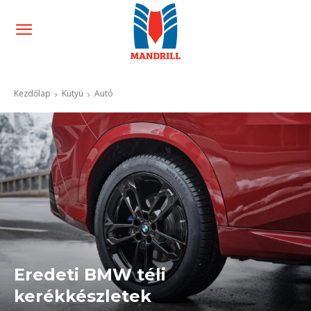
Kezdőlap
Kütyü
Autó
Eredeti BMW téli
kerékkészletek