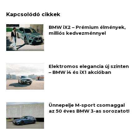
Kapcsolódó cikkek
BMW iX2 – Prémium élmények,
milliós kedvezménnyel
Elektromos elegancia új szinten
– BMW i4 és iX1 akcióban
Ünnepelje M-sport csomaggal
az 50 éves BMW 3-as sorozatot!