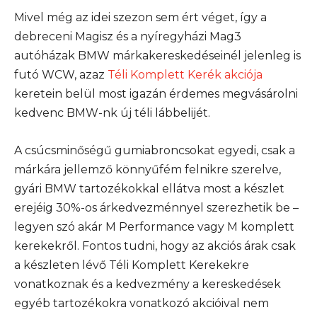
Mivel még az idei szezon sem ért véget, így a
debreceni Magisz és a nyíregyházi Mag3
autóházak BMW márkakereskedéseinél jelenleg is
futó WCW, azaz
Téli Komplett Kerék akciója
keretein belül most igazán érdemes megvásárolni
kedvenc BMW-nk új téli lábbelijét.
A csúcsminőségű gumiabroncsokat egyedi, csak a
márkára jellemző könnyűfém felnikre szerelve,
gyári BMW tartozékokkal ellátva most a készlet
erejéig 30%-os árkedvezménnyel szerezhetik be –
legyen szó akár M Performance vagy M komplett
kerekekről. Fontos tudni, hogy az akciós árak csak
a készleten lévő Téli Komplett Kerekekre
vonatkoznak és a kedvezmény a kereskedések
egyéb tartozékokra vonatkozó akcióival nem