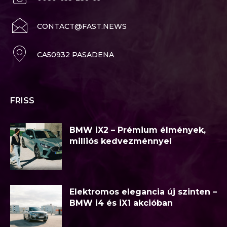
CONTACT@FAST.NEWS
CA50932 PASADENA
FRISS
BMW iX2 – Prémium élmények,
milliós kedvezménnyel
Elektromos elegancia új szinten –
BMW i4 és iX1 akcióban