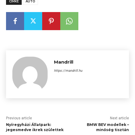
CÍMKE
AUTÓ
Mandrill
https://mandrill.hu
Previous article
Next article
Nyíregyházi Állatpark:
BMW BEV modellek –
jegesmedve ikrek születtek
minőség tisztán