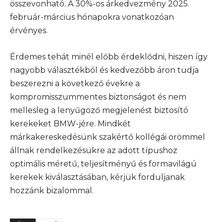
összevonható. A 30%-os árkedvezmény 2025.
február-március hónapokra vonatkozóan
érvényes.
Érdemes tehát minél előbb érdeklődni, hiszen így
nagyobb választékból és kedvezőbb áron tudja
beszerezni a következő évekre a
kompromisszummentes biztonságot és nem
mellesleg a lenyűgöző megjelenést biztosító
kerekeket BMW-jére. Mindkét
márkakereskedésünk szakértő kollégái örömmel
állnak rendelkezésükre az adott típushoz
optimális méretű, teljesítményű és formavilágú
kerekek kiválasztásában, kérjük forduljanak
hozzánk bizalommal.