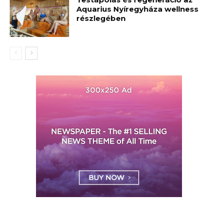
Aquarius Nyíregyháza wellness
részlegében