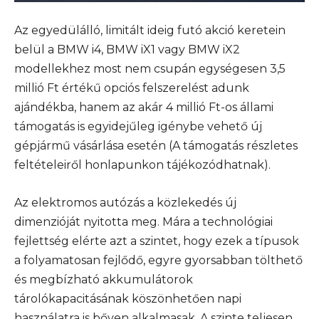
Az egyedülálló, limitált ideig futó akció keretein
belül a BMW i4, BMW iX1 vagy BMW iX2
modellekhez most nem csupán egységesen 3,5
millió Ft értékű opciós felszerelést adunk
ajándékba, hanem az akár 4 millió Ft-os állami
támogatás is egyidejűleg igénybe vehető új
gépjármű vásárlása esetén (A támogatás részletes
feltételeiről honlapunkon tájékozódhatnak).
Az elektromos autózás a közlekedés új
dimenzióját nyitotta meg. Mára a technológiai
fejlettség elérte azt a szintet, hogy ezek a típusok
a folyamatosan fejlődő, egyre gyorsabban tölthető
és megbízható akkumulátorok
tárolókapacitásának köszönhetően napi
használatra is bőven alkalmasak. A szinte teljesen