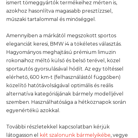
ismert tömeggyártók termékeihez mérten is,
azokhoz hasonlítva magasabb presztízzsel,
műszaki tartalommal és minőséggel.
Amennyiben a márkától megszokott sportos
eleganciát keresi, BMW i4 a tökéletes választás.
Hagyományos meghajtású prémium limuzin
rokonaihoz méltó külső és belső terével, közel
sportautós gyorsulásával hódít. Az egy töltéssel
elérhető, 600 km-t (felhasználástól függőben)
közelítő hatótávolságával optimális és reális
alternatíva kategóriájának bármely modelljével
szemben. Használhatósága a hétköznapok során
egyenértékű azokkal.
További részletekkel kapcsolatban kérjük
látogasson el
két szalonunk bármelyikébe
, vegye