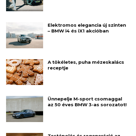
Elektromos elegancia új szinten
– BMW i4 és iX1 akcióban
A tökéletes, puha mézeskalács
receptje
Ünnepelje M-sport csomaggal
az 50 éves BMW 3-as sorozatot!
Testápolás és regeneráció az