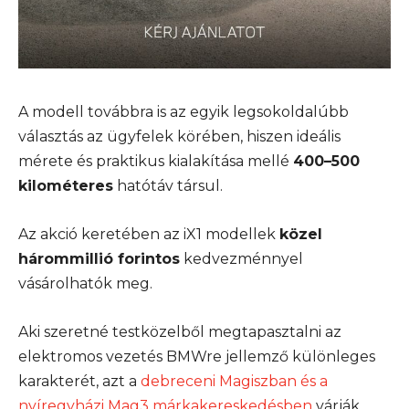
A modell továbbra is az egyik legsokoldalúbb
választás az ügyfelek körében, hiszen ideális
mérete és praktikus kialakítása mellé
400–500
kilométeres
hatótáv társul.
Az akció keretében az iX1 modellek
közel
hárommillió forintos
kedvezménnyel
vásárolhatók meg.
Aki szeretné testközelből megtapasztalni az
elektromos vezetés BMWre jellemző különleges
karakterét, azt a
debreceni Magiszban és a
nyíregyházi Mag3 márkakereskedésben
várják