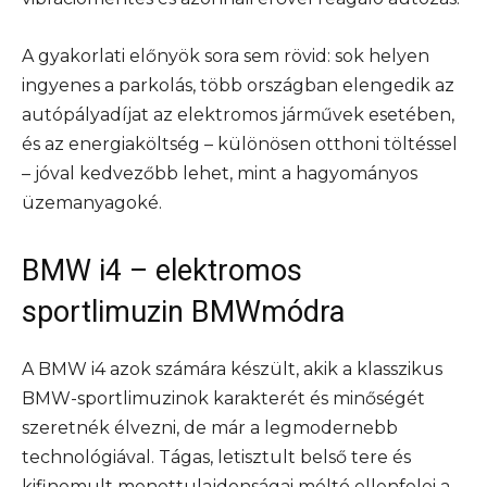
A gyakorlati előnyök sora sem rövid: sok helyen
ingyenes a parkolás, több országban elengedik az
autópályadíjat az elektromos járművek esetében,
és az energiaköltség – különösen otthoni töltéssel
– jóval kedvezőbb lehet, mint a hagyományos
üzemanyagoké.
BMW i4 – elektromos
sportlimuzin BMWmódra
A BMW i4 azok számára készült, akik a klasszikus
BMW-sportlimuzinok karakterét és minőségét
szeretnék élvezni, de már a legmodernebb
technológiával. Tágas, letisztult belső tere és
kifinomult menettulajdonságai méltó ellenfelei a