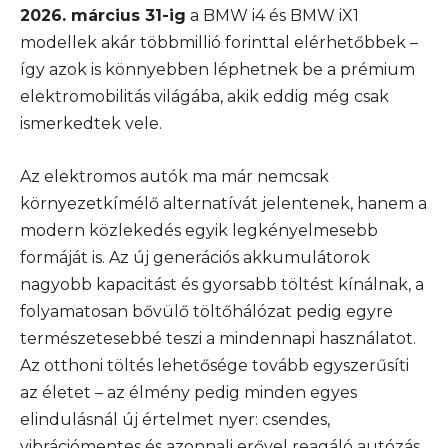
2026. március 31-ig
a BMW i4 és BMW iX1
modellek akár többmillió forinttal elérhetőbbek –
így azok is könnyebben léphetnek be a prémium
elektromobilitás világába, akik eddig még csak
ismerkedtek vele.
Az elektromos autók ma már nemcsak
környezetkímélő alternatívát jelentenek, hanem a
modern közlekedés egyik legkényelmesebb
formáját is. Az új generációs akkumulátorok
nagyobb kapacitást és gyorsabb töltést kínálnak, a
folyamatosan bővülő töltőhálózat pedig egyre
természetesebbé teszi a mindennapi használatot.
Az otthoni töltés lehetősége tovább egyszerűsíti
az életet – az élmény pedig minden egyes
elindulásnál új értelmet nyer: csendes,
vibrációmentes és azonnali erővel reagáló autózás.