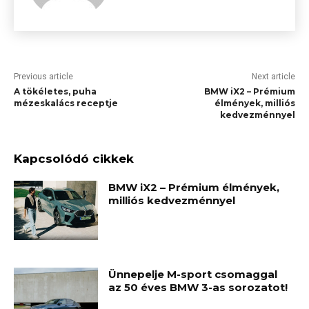
Previous article
Next article
A tökéletes, puha
BMW iX2 – Prémium
mézeskalács receptje
élmények, milliós
kedvezménnyel
Kapcsolódó cikkek
BMW iX2 – Prémium élmények,
milliós kedvezménnyel
Ünnepelje M-sport csomaggal
az 50 éves BMW 3-as sorozatot!