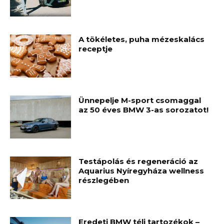
A tökéletes, puha mézeskalács
receptje
Ünnepelje M-sport csomaggal
az 50 éves BMW 3-as sorozatot!
Testápolás és regeneráció az
Aquarius Nyíregyháza wellness
részlegében
Eredeti BMW téli tartozékok –