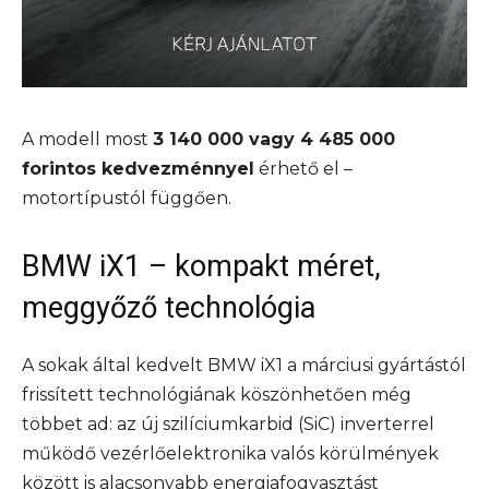
A modell most
3 140 000 vagy 4 485 000
forintos kedvezménnyel
érhető el –
motortípustól függően.
BMW iX1 – kompakt méret,
meggyőző technológia
A sokak által kedvelt BMW iX1 a márciusi gyártástól
frissített technológiának köszönhetően még
többet ad: az új szilíciumkarbid (SiC) inverterrel
működő vezérlőelektronika valós körülmények
között is alacsonyabb energiafogyasztást