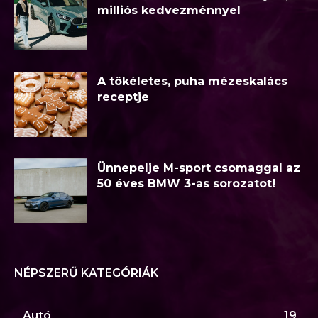
milliós kedvezménnyel
A tökéletes, puha mézeskalács
receptje
Ünnepelje M-sport csomaggal az
50 éves BMW 3-as sorozatot!
NÉPSZERŰ KATEGÓRIÁK
Autó
19