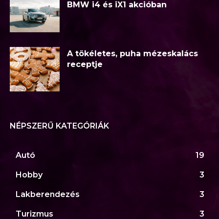
BMW i4 és iX1 akcióban
A tökéletes, puha mézeskalács
receptje
NÉPSZERŰ KATEGÓRIÁK
Autó
19
Hobby
3
Lakberendezés
3
Turizmus
3