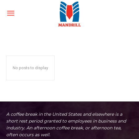
FILM
Film
Hagyományok
Könyv
Színház
Tánc
Home
Kultúra
Film
No posts to display
A coffee break in the United States and elsewhere is a
short rest period granted to employees in business and
industry. An afternoon coffee break, or afternoon tea,
often occurs as well.