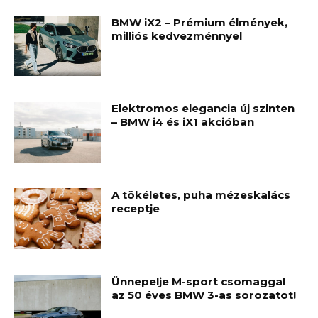
BMW iX2 – Prémium élmények,
milliós kedvezménnyel
Elektromos elegancia új szinten
– BMW i4 és iX1 akcióban
A tökéletes, puha mézeskalács
receptje
Ünnepelje M-sport csomaggal
az 50 éves BMW 3-as sorozatot!