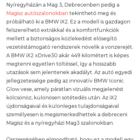
Nyíregyházán a Mag 3, Debrecenben pedig a
Magisz autószalonokban
tekinthető meg és
próbálható ki a BMW iX2. Ez a modell is gazdagon
felszerelhető extrákkal és a komfortfunkciók
mellett a biztonságos közlekedést elősegítő
vezetéstámogató rendszerek növelik a vonzerejét.
A BMW iX2 xDrive30 akár 449 kilométert is képes
megtenni egyetlen töltéssel, így a hosszabb
utazások sem jelentenek akadályt. Az autó egyedi
jellegzetessége pedig az innovatív BMW Iconic
Glow vese, amely páratlan vizuális megjelenést
kölcsönöz, különösen sötétedés után. Az iX2
újdonságaival és különleges tulajdonságaival
személyesen is megismerkedhettek a debreceni
Magisz és a nyíregyházi Mag3 szalonokban.
Összességében elmondható, hogy ez a modell egy