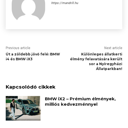
https://mandrill.hu
Previous article
Next article
Út a zöldebb jövő felé: BMW
Különleges állatkerti
i4 és BMW iX3
élmény felavatására került
sor a Nyíregyházi
Állatparkban!
Kapcsolódó cikkek
BMW iX2 – Prémium élmények,
milliós kedvezménnyel