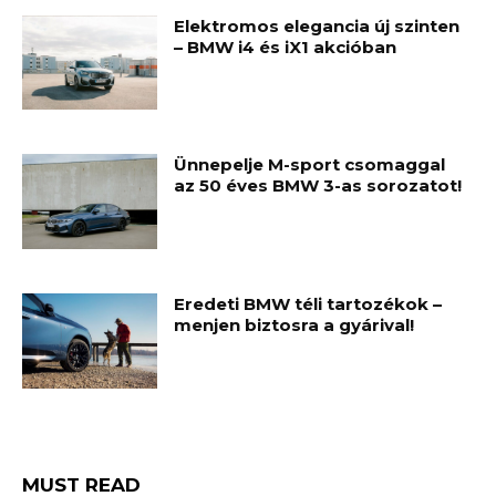
Elektromos elegancia új szinten
– BMW i4 és iX1 akcióban
Ünnepelje M-sport csomaggal
az 50 éves BMW 3-as sorozatot!
Eredeti BMW téli tartozékok –
menjen biztosra a gyárival!
MUST READ