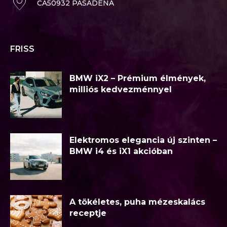
CA50932 PASADENA
FRISS
BMW iX2 – Prémium élmények,
milliós kedvezménnyel
Elektromos elegancia új szinten –
BMW i4 és iX1 akcióban
A tökéletes, puha mézeskalács
receptje